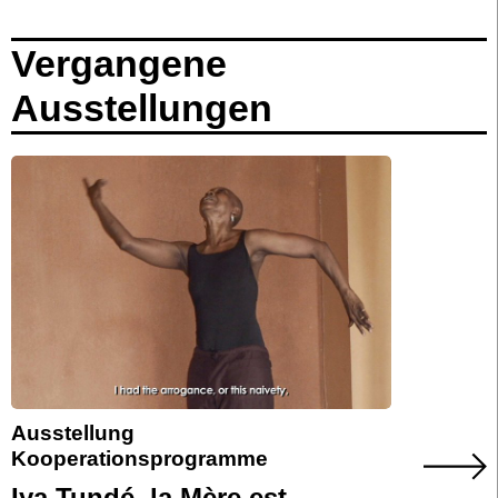
Vergangene
Ausstellungen
schon vorbei
Ausstellung
Kooperationsprogramme
Iya Tundé, la Mère est